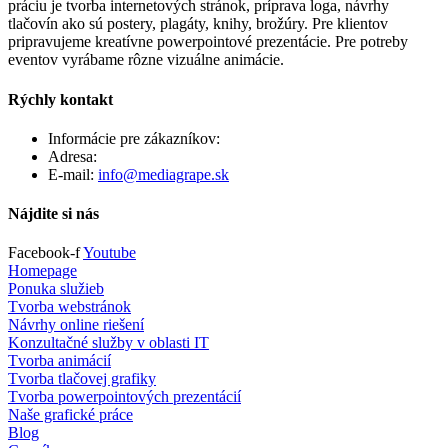
práciu je tvorba internetových stránok, príprava loga, návrhy
tlačovín ako sú postery, plagáty, knihy, brožúry. Pre klientov
pripravujeme kreatívne powerpointové prezentácie. Pre potreby
eventov vyrábame rôzne vizuálne animácie.
Rýchly kontakt
Informácie pre zákazníkov:
+421 903 461 243
Adresa:
Záhradná 15, 90201 Pezinok
E-mail:
info@mediagrape.sk
Nájdite si nás
Facebook-f
Youtube
Homepage
Ponuka služieb
Tvorba webstránok
Návrhy online riešení
Konzultačné služby v oblasti IT
Tvorba animácií
Tvorba tlačovej grafiky
Tvorba powerpointových prezentácií
Naše grafické práce
Blog