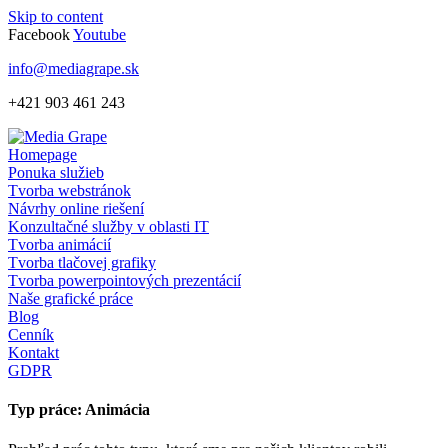
Skip to content
Facebook
Youtube
info@mediagrape.sk
+421 903 461 243
Homepage
Ponuka služieb
Tvorba webstránok
Návrhy online riešení
Konzultačné služby v oblasti IT
Tvorba animácií
Tvorba tlačovej grafiky
Tvorba powerpointových prezentácií
Naše grafické práce
Blog
Cenník
Kontakt
GDPR
Typ práce: Animácia