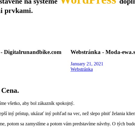
stavené na systéme
dopln
i prvkami.
- Digitalrunandbike.com
Webstránka - Moda-ewa.
January 21, 2021
Webstránka
 Cena.
íme všetko, aby bol zákazník spokojný.
epší iný prístup, ukázať iný pohľad na vec, než slepo plniť želania klien
e, potom sa zamyslíme a potom vám predstavíme návrhy. O tých budem