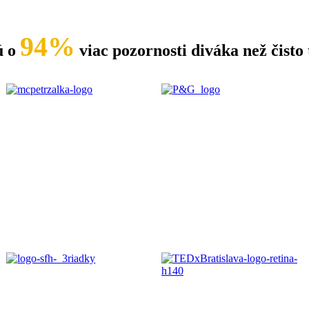
94%
ú o
viac pozornosti diváka než čisto 