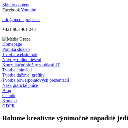
Skip to content
Facebook
Youtube
info@mediagrape.sk
+421 903 461 243
Homepage
Ponuka služieb
Tvorba webstránok
Návrhy online riešení
Konzultačné služby v oblasti IT
Tvorba animácií
Tvorba tlačovej grafiky
Tvorba powerpointových prezentácií
Naše grafické práce
Blog
Cenník
Kontakt
GDPR
Robíme
kreatívne
výnimočné
nápadité
jed