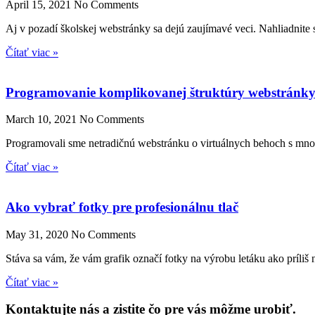
April 15, 2021
No Comments
Aj v pozadí školskej webstránky sa dejú zaujímavé veci. Nahliadnite
Čítať viac »
Programovanie komplikovanej štruktúry webstránky
March 10, 2021
No Comments
Programovali sme netradičnú webstránku o virtuálnych behoch s množst
Čítať viac »
Ako vybrať fotky pre profesionálnu tlač
May 31, 2020
No Comments
Stáva sa vám, že vám grafik označí fotky na výrobu letáku ako príliš n
Čítať viac »
Kontaktujte nás a zistite čo pre vás môžme urobiť.