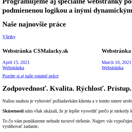
Programujeme aj špeciálne webstránky po
podmienenou logikou a inými dynamickým
Naše najnovšie práce
Všetky
Webstránka CSMalacky.sk
Webstránka 
April 15, 2021
March 10, 2021
Webstránka
Webstránka
Pozrite si aj naše ostatné práce
Zodpovednosť. Kvalita. Rýchlosť. Prístup.
Našou snahou je vyhovieť požiadavkám klienta a v tomto smere urob
Skúsenosti
nám však ukázali, že je lepšie vysvetliť prečo je niekedy l
To čo vám ponúkneme nebude tuctové riešenie. Najprv vás vypočujem
vystihovať zadanie.