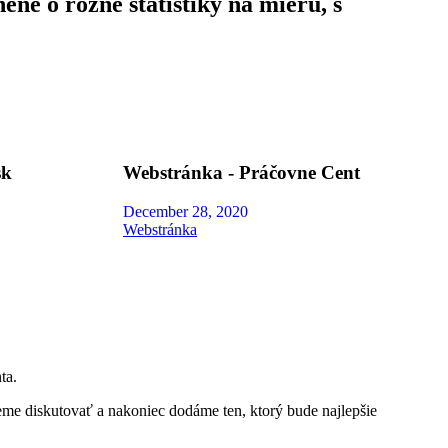
ené o rôzne štatistiky na mieru, s
sk
Webstránka - Práčovne Cent
December 28, 2020
Webstránka
ta.
e diskutovať a nakoniec dodáme ten, ktorý bude najlepšie