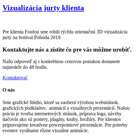
Vizualizácia jurty klienta
Pre klienta Foufou sme robili rýchlu orientačnú 3D vizualizáciu
jurty na festival Pohoda 2019.
Kontaktujte nás a zistite čo pre vás môžme urobiť.
Našu odpoveď aj s konkrétnou cenovou ponukou dostanete
najneskôr do 48 hodín.
Kontaktovať
O nás
Sme grafické štúdio, ktoré sa zaoberá výrobou webstránok,
grafických podkladov, animácií a vizuálnych prezentácií. Našou
práciu je tvorba internetových stránok, príprava loga, návrhy
tlačovín ako sú postery, plagáty, knihy, brožúry. Pre klientov
pripravujeme kreatívne powerpointové prezentácie. Pre potreby
eventov vyrábame rôzne vizuálne animácie.