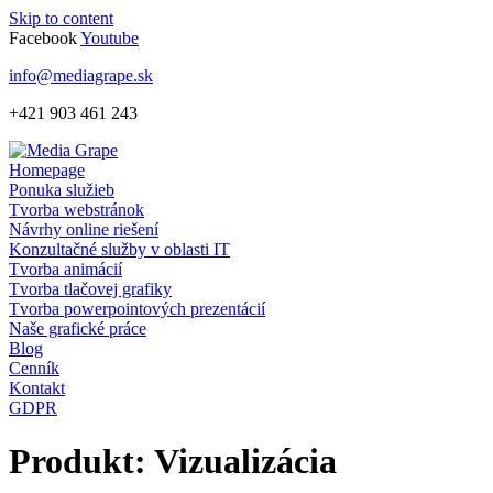
Skip to content
Facebook
Youtube
info@mediagrape.sk
+421 903 461 243
Homepage
Ponuka služieb
Tvorba webstránok
Návrhy online riešení
Konzultačné služby v oblasti IT
Tvorba animácií
Tvorba tlačovej grafiky
Tvorba powerpointových prezentácií
Naše grafické práce
Blog
Cenník
Kontakt
GDPR
Produkt:
Vizualizácia