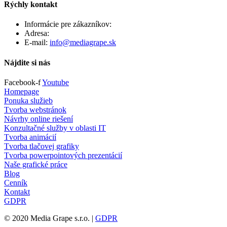
Rýchly kontakt
Informácie pre zákazníkov:
+421 903 461 243
Adresa:
Záhradná 15, 90201 Pezinok
E-mail:
info@mediagrape.sk
Nájdite si nás
Facebook-f
Youtube
Homepage
Ponuka služieb
Tvorba webstránok
Návrhy online riešení
Konzultačné služby v oblasti IT
Tvorba animácií
Tvorba tlačovej grafiky
Tvorba powerpointových prezentácií
Naše grafické práce
Blog
Cenník
Kontakt
GDPR
© 2020 Media Grape s.r.o. |
GDPR