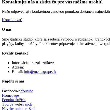
Kontaktujte nás a zistite čo pre vás môžme urobiť.
Našu odpoveď aj s konkrétnou cenovou ponukou dostanete najneskôr
Kontaktovať
O nás
Sme grafické štúdio, ktoré sa zaoberá výrobou webstránok, grafických
plagáty, knihy, brožúry. Pre klientov pripravujeme kreatívne powerpo
Rýchly kontakt
Informácie pre zákazníkov:
+421 903 461 243
Adresa:
Záhradná 15, 90201 Pezinok
E-mail:
info@mediagrape.sk
Nájdite si nás
Facebook-f
Youtube
Homepage
Ponuka služieb
Tvorba webstránok
Návrhy online riešení