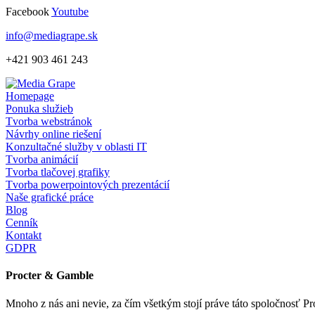
Skip
Facebook
Youtube
to
info@mediagrape.sk
content
+421 903 461 243
Homepage
Ponuka služieb
Tvorba webstránok
Návrhy online riešení
Konzultačné služby v oblasti IT
Tvorba animácií
Tvorba tlačovej grafiky
Tvorba powerpointových prezentácií
Naše grafické práce
Blog
Cenník
Kontakt
GDPR
Procter & Gamble
Mnoho z nás ani nevie, za čím všetkým stojí práve táto spoločnosť P