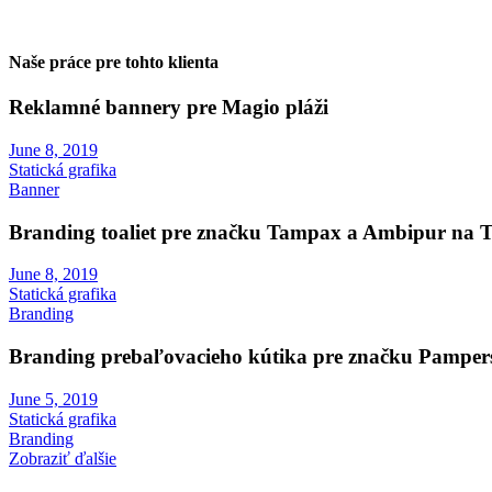
Naše práce pre tohto klienta
Reklamné bannery pre Magio pláži
June 8, 2019
Statická grafika
Banner
Branding toaliet pre značku Tampax a Ambipur na T
June 8, 2019
Statická grafika
Branding
Branding prebaľovacieho kútika pre značku Pampers
June 5, 2019
Statická grafika
Branding
Zobraziť ďalšie