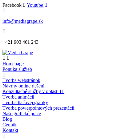
Skip
Facebook
Youtube
to
content
info@mediagrape.sk
+421 903 461 243
Homepage
Ponuka služieb
Tvorba webstránok
Návrhy online riešení
Konzultačné služby v oblasti IT
Tvorba animácií
Tvorba tlačovej grafiky
Tvorba powerpointových prezentácií
Naše grafické práce
Blog
Cenník
Kontakt