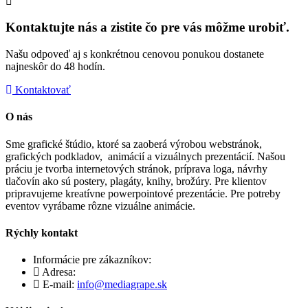
Kontaktujte nás a zistite čo pre vás môžme urobiť.
Našu odpoveď aj s konkrétnou cenovou ponukou dostanete
najneskôr do 48 hodín.
Kontaktovať
O nás
Sme grafické štúdio, ktoré sa zaoberá výrobou webstránok,
grafických podkladov, animácií a vizuálnych prezentácií. Našou
práciu je tvorba internetových stránok, príprava loga, návrhy
tlačovín ako sú postery, plagáty, knihy, brožúry. Pre klientov
pripravujeme kreatívne powerpointové prezentácie. Pre potreby
eventov vyrábame rôzne vizuálne animácie.
Rýchly kontakt
Informácie pre zákazníkov:
+421 903 461 243
Adresa:
Záhradná 15, 90201 Pezinok
E-mail:
info@mediagrape.sk