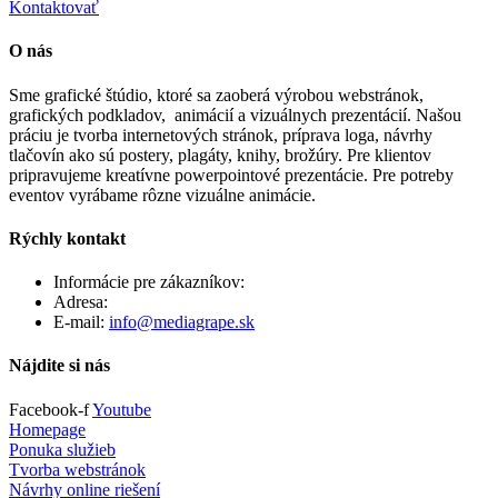
Kontaktovať
O nás
Sme grafické štúdio, ktoré sa zaoberá výrobou webstránok,
grafických podkladov, animácií a vizuálnych prezentácií. Našou
práciu je tvorba internetových stránok, príprava loga, návrhy
tlačovín ako sú postery, plagáty, knihy, brožúry. Pre klientov
pripravujeme kreatívne powerpointové prezentácie. Pre potreby
eventov vyrábame rôzne vizuálne animácie.
Rýchly kontakt
Informácie pre zákazníkov:
+421 903 461 243
Adresa:
Záhradná 15, 90201 Pezinok
E-mail:
info@mediagrape.sk
Nájdite si nás
Facebook-f
Youtube
Homepage
Ponuka služieb
Tvorba webstránok
Návrhy online riešení