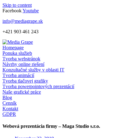
Skip to content
Facebook
Youtube
info@mediagrape.sk
+421 903 461 243
Homepage
Ponuka služieb
Tvorba webstránok
Návrhy online riešení
Konzultačné služby v oblasti IT
Tvorba animácií
Tvorba tlačovej grafiky
Tvorba powerpointových prezentácií
Naše grafické práce
Blog
Cenník
Kontakt
GDPR
Webová prezentácia firmy – Maga Studio s.r.o.