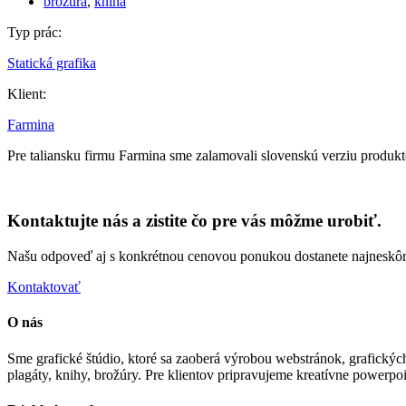
brožúra
,
kniha
Typ prác:
Statická grafika
Klient:
Farmina
Pre taliansku firmu Farmina sme zalamovali slovenskú verziu produk
Kontaktujte nás a zistite čo pre vás môžme urobiť.
Našu odpoveď aj s konkrétnou cenovou ponukou dostanete najneskôr
Kontaktovať
O nás
Sme grafické štúdio, ktoré sa zaoberá výrobou webstránok, grafických
plagáty, knihy, brožúry. Pre klientov pripravujeme kreatívne powerpo