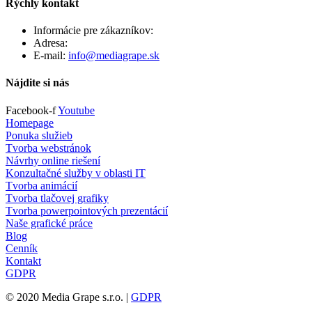
Rýchly kontakt
Informácie pre zákazníkov:
+421 903 461 243
Adresa:
Záhradná 15, 90201 Pezinok
E-mail:
info@mediagrape.sk
Nájdite si nás
Facebook-f
Youtube
Homepage
Ponuka služieb
Tvorba webstránok
Návrhy online riešení
Konzultačné služby v oblasti IT
Tvorba animácií
Tvorba tlačovej grafiky
Tvorba powerpointových prezentácií
Naše grafické práce
Blog
Cenník
Kontakt
GDPR
© 2020 Media Grape s.r.o. |
GDPR