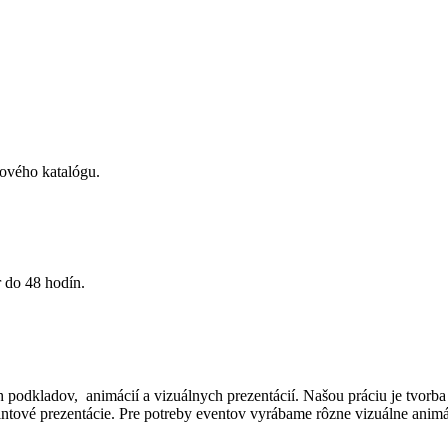
tového katalógu.
 do 48 hodín.
 podkladov, animácií a vizuálnych prezentácií. Našou práciu je tvorba i
intové prezentácie. Pre potreby eventov vyrábame rôzne vizuálne animá