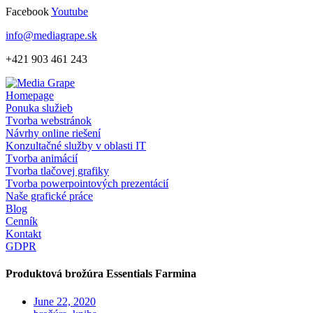
Skip
Facebook
Youtube
to
info@mediagrape.sk
content
+421 903 461 243
Homepage
Ponuka služieb
Tvorba webstránok
Návrhy online riešení
Konzultačné služby v oblasti IT
Tvorba animácií
Tvorba tlačovej grafiky
Tvorba powerpointových prezentácií
Naše grafické práce
Blog
Cenník
Kontakt
GDPR
Produktová brožúra Essentials Farmina
June 22, 2020