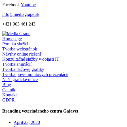
Skip
Facebook
Youtube
to
info@mediagrape.sk
content
+421 903 461 243
Homepage
Ponuka služieb
Tvorba webstránok
Návrhy online riešení
Konzultačné služby v oblasti IT
Tvorba animácií
Tvorba tlačovej grafiky
Tvorba powerpointových prezentácií
Naše grafické práce
Blog
Cenník
Kontakt
GDPR
Branding veterinárneho centra Gajavet
April 23, 2020