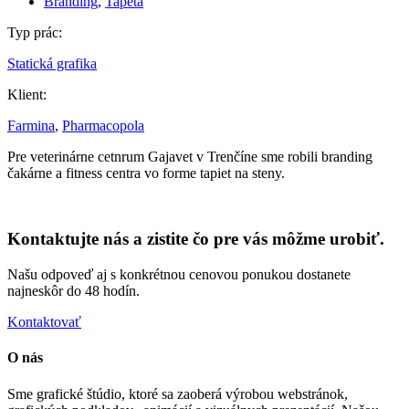
Branding
,
Tapeta
Typ prác:
Statická grafika
Klient:
Farmina
,
Pharmacopola
Pre veterinárne cetnrum Gajavet v Trenčíne sme robili branding
čakárne a fitness centra vo forme tapiet na steny.
Kontaktujte nás a zistite čo pre vás môžme urobiť.
Našu odpoveď aj s konkrétnou cenovou ponukou dostanete
najneskôr do 48 hodín.
Kontaktovať
O nás
Sme grafické štúdio, ktoré sa zaoberá výrobou webstránok,