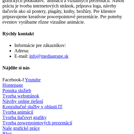
grafických podkladov, animácií a vizuálnych prezentácií. Našou
práciu je tvorba internetových stránok, príprava loga, návrhy
tlačovín ako sú postery, plagáty, knihy, brožúry. Pre klientov
pripravujeme kreatívne powerpointové prezentácie. Pre potreby
eventov vyrábame rôzne vizuálne animácie.
Rýchly kontakt
Informácie pre zákazníkov:
+421 903 461 243
Adresa:
Záhradná 15, 90201 Pezinok
E-mail:
info@mediagrape.sk
Nájdite si nás
Facebook-f
Youtube
Homepage
Ponuka služieb
Tvorba webstránok
Návrhy online riešení
Konzultačné služby v oblasti IT
Tvorba animácií
Tvorba tlačovej grafiky
Tvorba powerpointových prezentácií
Naše grafické práce
Blog