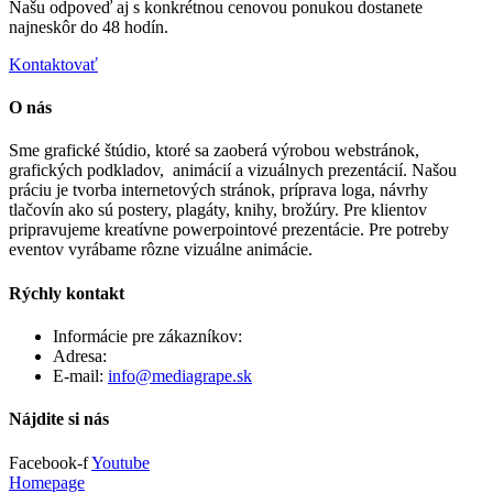
Našu odpoveď aj s konkrétnou cenovou ponukou dostanete
najneskôr do 48 hodín.
Kontaktovať
O nás
Sme grafické štúdio, ktoré sa zaoberá výrobou webstránok,
grafických podkladov, animácií a vizuálnych prezentácií. Našou
práciu je tvorba internetových stránok, príprava loga, návrhy
tlačovín ako sú postery, plagáty, knihy, brožúry. Pre klientov
pripravujeme kreatívne powerpointové prezentácie. Pre potreby
eventov vyrábame rôzne vizuálne animácie.
Rýchly kontakt
Informácie pre zákazníkov:
+421 903 461 243
Adresa:
Záhradná 15, 90201 Pezinok
E-mail:
info@mediagrape.sk
Nájdite si nás
Facebook-f
Youtube
Homepage