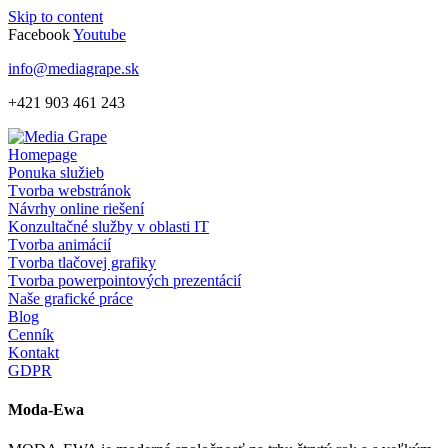
Skip to content
Facebook
Youtube
info@mediagrape.sk
+421 903 461 243
Homepage
Ponuka služieb
Tvorba webstránok
Návrhy online riešení
Konzultačné služby v oblasti IT
Tvorba animácií
Tvorba tlačovej grafiky
Tvorba powerpointových prezentácií
Naše grafické práce
Blog
Cenník
Kontakt
GDPR
Moda-Ewa