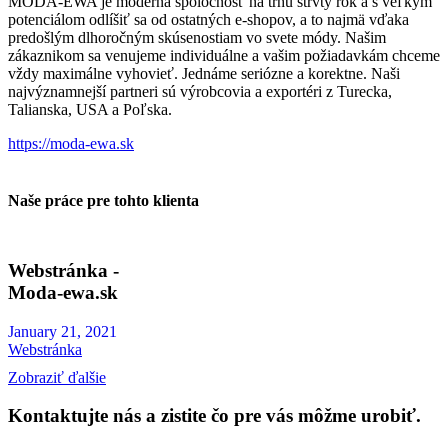
MODA-EWA je moderná spoločnosť na trhu štrvtý rok a s veľkým
potenciálom odlíšiť sa od ostatných e-shopov, a to najmä vďaka
predošlým dlhoročným skúsenostiam vo svete módy. Našim
zákaznikom sa venujeme individuálne a vašim požiadavkám chceme
vždy maximálne vyhovieť. Jednáme seriózne a korektne. Naši
najvýznamnejší partneri sú výrobcovia a exportéri z Turecka,
Talianska, USA a Poľska.
https://moda-ewa.sk
Naše práce pre tohto klienta
Webstránka -
Moda-ewa.sk
January 21, 2021
Webstránka
Zobraziť ďalšie
Kontaktujte nás a zistite čo pre vás môžme urobiť.