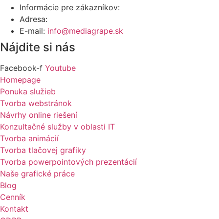
Informácie pre zákazníkov:
+421 903 461 243
Adresa:
Záhradná 15, 90201 Pezinok
E-mail:
info@mediagrape.sk
Nájdite si nás
Facebook-f
Youtube
Homepage
Ponuka služieb
Tvorba webstránok
Návrhy online riešení
Konzultačné služby v oblasti IT
Tvorba animácií
Tvorba tlačovej grafiky
Tvorba powerpointových prezentácií
Naše grafické práce
Blog
Cenník
Kontakt