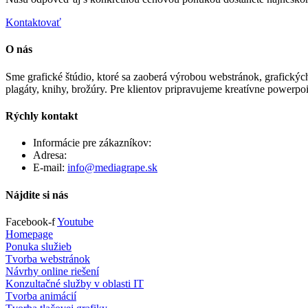
Kontaktovať
O nás
Sme grafické štúdio, ktoré sa zaoberá výrobou webstránok, grafických
plagáty, knihy, brožúry. Pre klientov pripravujeme kreatívne powerpo
Rýchly kontakt
Informácie pre zákazníkov:
+421 903 461 243
Adresa:
Záhradná 15, 90201 Pezinok
E-mail:
info@mediagrape.sk
Nájdite si nás
Facebook-f
Youtube
Homepage
Ponuka služieb
Tvorba webstránok
Návrhy online riešení
Konzultačné služby v oblasti IT
Tvorba animácií