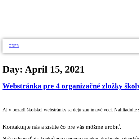
GDPR
Day:
April 15, 2021
Webstránka pre 4 organizačné zložky škol
Aj v pozadí školskej webstránky sa dejú zaujímavé veci. Nahliadnite
Kontaktujte nás a zistite čo pre vás môžme urobiť.
Našu odpoveď aj s konkrétnou cenovou ponukou dostanete najneskôr