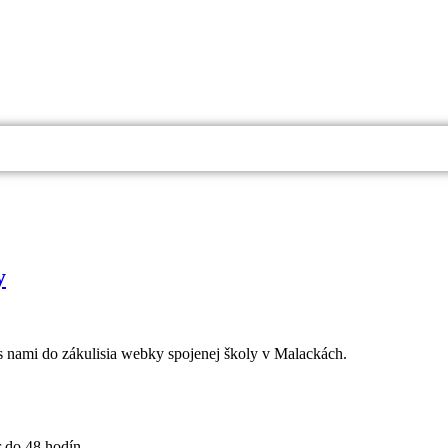
y
 s nami do zákulisia webky spojenej školy v Malackách.
 do 48 hodín.