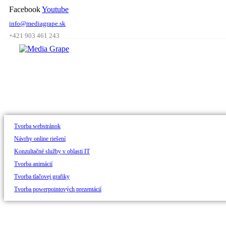
Skip
Facebook
Youtube
to
info@mediagrape.sk
content
+421 903 461 243
Tvorba webstránok
Návrhy online riešení
Konzultačné služby v oblasti IT
Tvorba animácií
Tvorba tlačovej grafiky
Tvorba powerpointových prezentácií