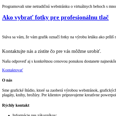
Programovali sme netradičnú webstránku o virtuálnych behoch s množst
Ako vybrať fotky pre profesionálnu tlač
Stáva sa vám, že vám grafik označí fotky na výrobu letáku ako príliš ne
Kontaktujte nás a zistite čo pre vás môžme urobiť.
Našu odpoveď aj s konkrétnou cenovou ponukou dostanete najneskôr
Kontaktovať
O nás
Sme grafické štúdio, ktoré sa zaoberá výrobou webstránok, grafických
plagáty, knihy, brožúry. Pre klientov pripravujeme kreatívne powerpo
Rýchly kontakt
Informácie pre zákazníkov:
+421 903 461 243