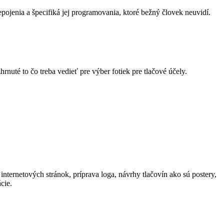
pojenia a špecifiká jej programovania, ktoré bežný človek neuvidí.
hrnuté to čo treba vedieť pre výber fotiek pre tlačové účely.
nternetových stránok, príprava loga, návrhy tlačovín ako sú postery,
cie.