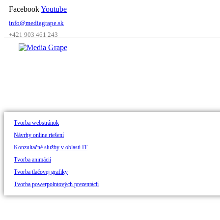
Skip
Facebook
Youtube
to
info@mediagrape.sk
content
+421 903 461 243
Tvorba webstránok
Návrhy online riešení
Konzultačné služby v oblasti IT
Tvorba animácií
Tvorba tlačovej grafiky
Tvorba powerpointových prezentácií