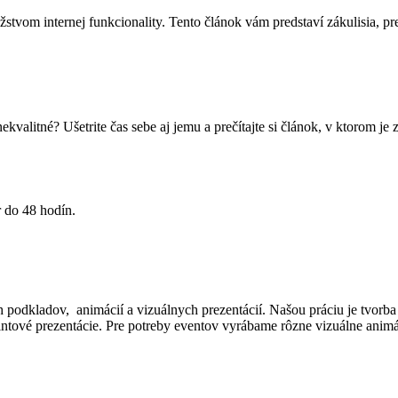
vom internej funkcionality. Tento článok vám predstaví zákulisia, pre
kvalitné? Ušetrite čas sebe aj jemu a prečítajte si článok, v ktorom je z
 do 48 hodín.
 podkladov, animácií a vizuálnych prezentácií. Našou práciu je tvorba i
intové prezentácie. Pre potreby eventov vyrábame rôzne vizuálne animá